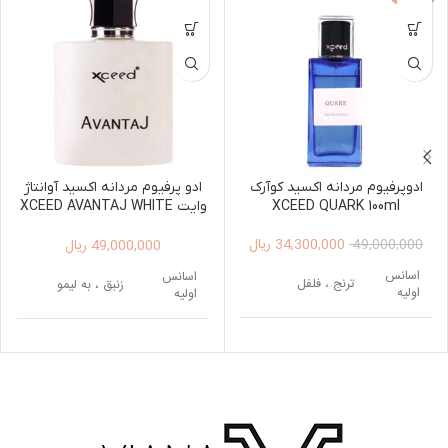
ادوپرفیوم مردانه اکسید کوآرک
ادو پرفیوم مردانه اکسید آوانتاژ
XCEED QUARK 100ml
وایت XCEED AVANTAJ WHITE
EDP FOR MEN 100ML
34,300,000
ریال
49,000,000
ریال
49,000,000
اسانس
اسانس
ترنج ، فلفل
زنبق ، به لیمو
اولیه
اولیه
اسانس
اسانس
سالویا ، سدر
برگ بنفشه
میانی
میانی
اسانس
دانه تونکا ، کاکائو ،
اسانس
کهربا، چوب صندل
پایه
چوب عنبر
پایه
سفید