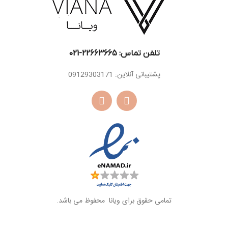
تلفن تماس: 22663665-021​
پشتیبانی آنلاین: 09129303171
تمامی حقوق برای ویانا محفوظ می باشد.