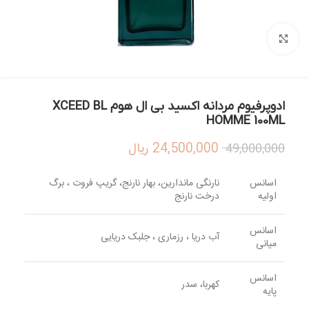
بزرگنمایی تصویر
ادوپرفیوم مردانه اکسید بی ال هوم XCEED BL
HOMME 100ML
24,500,000
ریال
49,000,000
اسانس
نارنگی ماندارین، بهار نارنج، گریپ فروت ، برگ
اولیه
درخت نارنج
اسانس
آب دریا ، رزماری ، جلبک دریایی
میانی
اسانس
کهربا، سدر
پایه