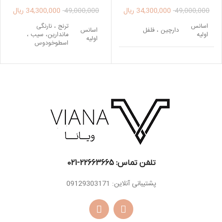
COTTA 100M
100ML
34,300,000
ریال
34,300,000
ریال
49,000,000
49,000,000
اسانس
ترنج ، نارنگی
دارچین ، فلفل
اسانس
اولیه
ماندارین، سیب ،
اولیه
اسطوخودوس
لابدانیوم، تنباکو ،
اسانس
روایح دودی، گل
اسانس
بنفشه ، شمعدانی ،
میانی
اوسمانتوس
میانی
یاس
مشک ، وانیل ، خس
وانیل ، نعناع هندی ،
اسانس
خس ، سدر ، گیاه
اسانس
چوب صندل سفید ،
پایه
ناگارموتا، ترکیب ایزو
پایه
هل ، فلفل ، چوب
ای سوپر
گایاک
تلفن تماس: 22663665-021​
پشتیبانی آنلاین: 09129303171