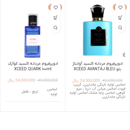
-30%
-50%
ادوپرفیوم مردانه اکسید آوانتاژ
ادوپرفیوم مردانه اکسید کوآرک
بلو XCEED AVANTAJ BLEU
XCEED QUARK 100ml
100ML
34,300,000
ریال
24,500,000
ریال
49,000,000
49,000,000
اسانس اولیه نارنگی ماندارین، گریپ
فروت اسانس میانی آب دریا ، سرو
اسانس
ترنج ، فلفل
کوهی اسانس پایه مشک اسانس اولیه
اولیه
نارنگی ماندارین،
اسانس
سالویا ، سدر
میانی
اسانس
دانه تونکا ، کاکائو ،