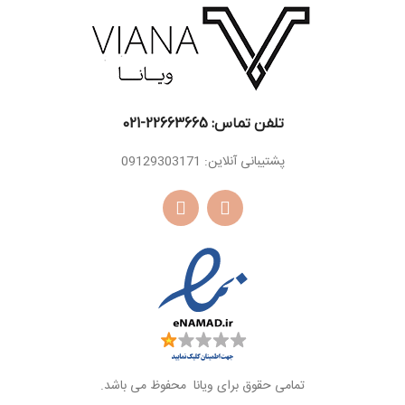
پایه
چوب عنبر
تلفن تماس: 22663665-021​
پشتیبانی آنلاین: 09129303171
تمامی حقوق برای ویانا محفوظ می باشد.