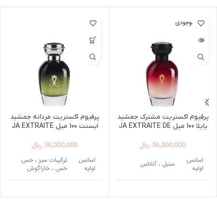
اتمام موجودی
پرفیوم اکستریت مشترک جمشید
پرفیوم اکستریت مردانه جمشید
یایلا 100 میل JA EXTRAITE DE
ابسنت 100 میل JA EXTRAITE
DE PARFUM ABSINTH 100ML
PARFUM YAYLA 100ML
36,000,000
ریال
36,000,000
ریال
اسانس
اسانس
ترکیبات سبز ، خس
سنبل ، آناناس
اولیه
اولیه
خس ، خاراگوش
اسانس
زنبق ، یاس، فلفل
میانی
صورتی