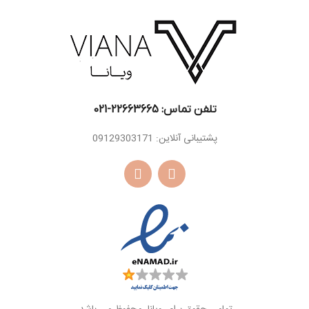
مشک ، کهربا، وانیل ،
اسانس
نعناع هندی ، خس
پایه
خس
تلفن تماس: 22663665-021​
پشتیبانی آنلاین: 09129303171