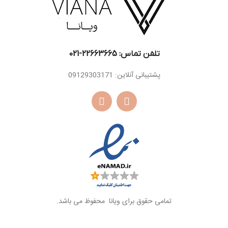
تلفن تماس: 22663665-021​
پشتیبانی آنلاین: 09129303171
تمامی حقوق برای ویانا محفوظ می باشد.