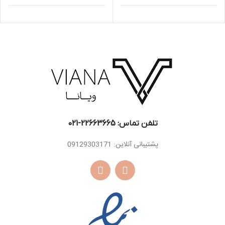
اسانس
وانیل ، نعناع هندی ،
رز ، ریشه زنبق، یاس،
اسانس
میانی
سدر ، لابدانیوم
شکوفه پرتقال ، گل
میانی
مریم
مشک ، چوب صندل
اسانس
سفید ، روایح چوبی،
دانه تونکا ، مشک ،
پایه
عود
کهربا، وانیل ، نعناع
هندی ، سدر ، چوب
اسانس
صندل سفید ،
پایه
دارچین ، چوب
کشمیر ، پرالین،
کاکائو
تلفن تماس: 22663665-021​
پشتیبانی آنلاین: 09129303171