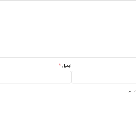
*
ایمیل
یسم.