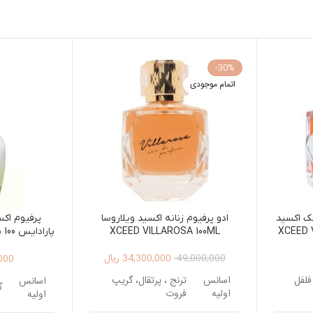
-30%
اتمام موجودی
لک اکسید
ادو پرفیوم زنانه اکسید ویلاروسا
پرفیوم اک
XCEED VILLAROSA 100ML
XCEED 
SE 100ML
34,300,000
ریال
000
49,000,000
فلفل
اسانس
ترنج ، پرتقال، گریپ
اسانس
گ
اولیه
فروت
اولیه