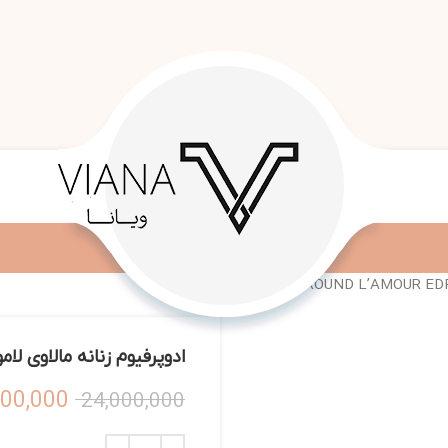
ادوپرفیوم زنانه مالاوی لامور I ROUND L’AMOUR EDP 100ML WOMEN
200,000
24,000,000