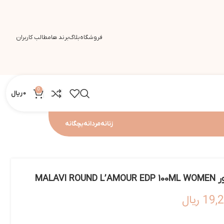
فروشگاه
بلاگ
برند ها
مطالب کاربران
0
0
ریال
زنانه
مردانه
بچگانه
MALAV
19,
ریال