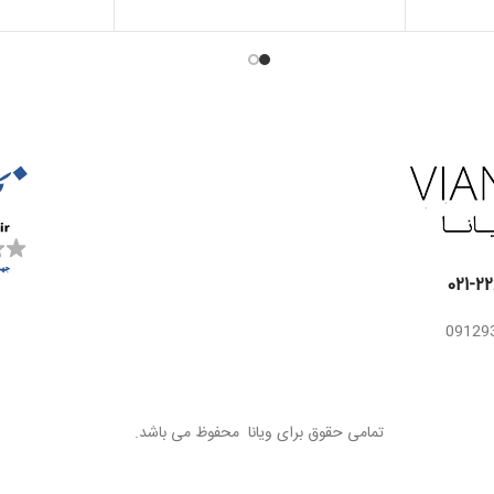
ن ،
اسانس
م
سرخالو، رز ، یاس
اسانس
میانی
گ
میانی
ب
ندی ،
اسانس
مشک ، وانیل ، نعناع
یر
پایه
هندی ، خس خس
ک
اسانس
،
پایه
ا
تمامی حقوق برای ویانا محفوظ می باشد.