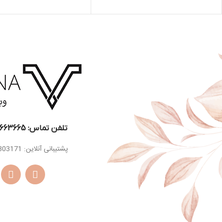
رز ، ریشه زنبق، یاس،
اسانس
یاس، شیرین بیا
اسانس
شکوفه پرتقال ، گل
میانی
قهوه
میانی
مریم
اسانس
وانیل ، نعناع ه
دانه تونکا ، مشک ،
پایه
سدر ، چوب کشم
کهربا، وانیل ، نعناع
اسانس
هندی ، سدر ، چوب
پایه
صندل سفید ، دارچین
، چوب کشمیر ، پرالین،
کاکائو
تلفن تماس: 22663665-021​
پشتیبانی آنلاین: 09129303171