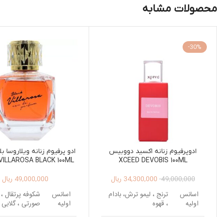
محصولات مشابه
-30%
ادوپرفیوم زنانه اکسید دووبیس
ادو پرفیوم زنانه ویلاروسا ب
VILLAROSA BLACK 100ML
XCEED DEVOBIS 100ML
34,300,000
ریال
49,000,000
ریال
49,000,000
اسانس
ترنج ، لیمو ترش، بادام
اسانس
شکوفه پرتقال ، 
اولیه
، قهوه
اولیه
صورتی ، گلابی