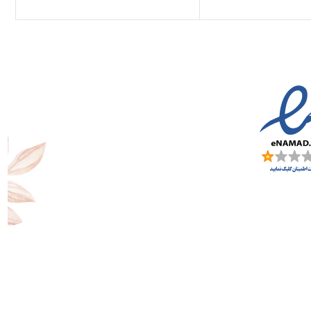
یخک صدپر ، یاس،
اردنیای یاسمنی، گل
رف ، گل مریم
هربا، خس خس ، چرم
 روایح دودی،
وپوپوناکس