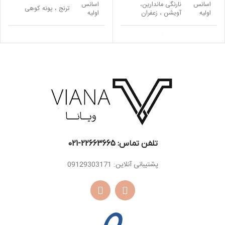
اسانس
نارنگی ماندارین،
اسانس
ترنج ، پونه کوهی
اولیه
آویشن ، زعفران
اولیه
اسانس
گل یلانگ ، ارکیده ،
اسانس
وانیل ، نعناع هندی ،
میانی
گل سوسن
میانی
سدر ، لابدانیوم
دانه تونکا ، اقاقیای
مشک ، چوب صندل
اسانس
اسانس
برزیلی ، وانیل ، خزه
سفید ، روایح چوبی،
پایه
پایه
درخت بلوط
عود
تلفن تماس: 22663665-021​
پشتیبانی آنلاین: 09129303171