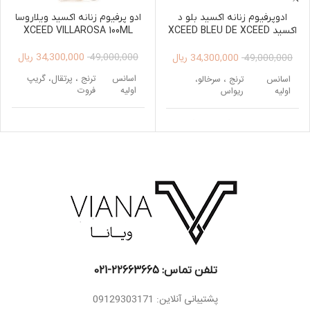
ادوپرفیوم زنانه اکسید بلو د
ادو پرفیوم زنانه اکسید ویلاروسا
اکسید XCEED BLEU DE XCEED
XCEED VILLAROSA 100ML
Edp 100ml
34,300,000
ریال
34,300,000
ریال
49,000,000
49,000,000
اسانس
ترنج ، پرتقال، گریپ
اسانس
ترنج ، سرخالو،
اولیه
فروت
اولیه
ریواس
اسانس
اسانس
رز ، گل برف ، گل
سرخالو، رز ، یاس
میانی
میانی
صدتومانی
اسانس
مشک ، وانیل ، نعناع
اسانس
مشک ، وانیل ،
پایه
هندی ، خس خس
پایه
کشمران
تلفن تماس: 22663665-021​
پشتیبانی آنلاین: 09129303171