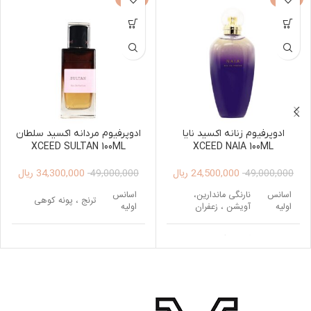
ادوپرفیوم زنانه اکسید نایا
ادوپرفیوم مردانه اکسید سلطان
XCEED SULTAN 100ML
XCEED NAIA 100ML
24,500,000
ریال
34,300,000
ریال
49,000,000
49,000,000
اسانس
نارنگی ماندارین،
اسانس
ترنج ، پونه کوهی
اولیه
آویشن ، زعفران
اولیه
اسانس
گل یلانگ ، ارکیده ،
اسانس
وانیل ، نعناع هندی ،
میانی
گل سوسن
میانی
سدر ، لابدانیوم
دانه تونکا ، اقاقیای
مشک ، چوب صندل
اسانس
اسانس
برزیلی ، وانیل ، خزه
سفید ، روایح چوبی،
پایه
پایه
درخت بلوط
عود