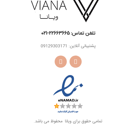
تلفن تماس: 22663665-021​
پشتیبانی آنلاین: 09129303171
تمامی حقوق برای ویانا محفوظ می باشد.