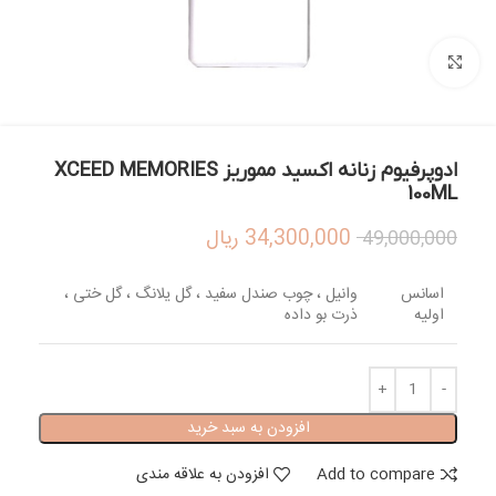
بزرگنمایی تصویر
ادوپرفیوم زنانه اکسید مموریز XCEED MEMORIES
100ML
34,300,000
ریال
49,000,000
اسانس
وانیل ، چوب صندل سفید ، گل یلانگ ، گل ختی ،
اولیه
ذرت بو داده
افزودن به سبد خرید
Add to compare
افزودن به علاقه مندی