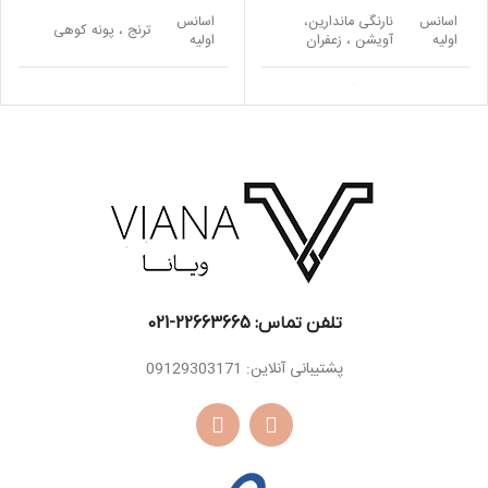
اسانس
نارنگی ماندارین،
اسانس
ترنج ، پونه کوهی
اولیه
آویشن ، زعفران
اولیه
اسانس
گل یلانگ ، ارکیده ،
اسانس
وانیل ، نعناع هندی ،
میانی
گل سوسن
میانی
سدر ، لابدانیوم
دانه تونکا ، اقاقیای
مشک ، چوب صندل
اسانس
اسانس
برزیلی ، وانیل ، خزه
سفید ، روایح چوبی،
پایه
پایه
درخت بلوط
عود
تلفن تماس: 22663665-021​
پشتیبانی آنلاین: 09129303171