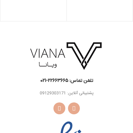
تلفن تماس: 22663665-021​
پشتیبانی آنلاین: 09129303171