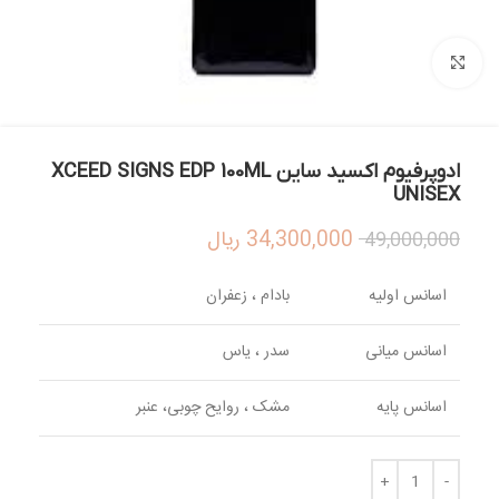
بزرگنمایی تصویر
ادوپرفیوم اکسید ساین XCEED SIGNS EDP 100ML
UNISEX
34,300,000
ریال
49,000,000
اسانس اولیه
بادام ، زعفران
اسانس میانی
سدر ، یاس
اسانس پایه
مشک ، روایح چوبی، عنبر