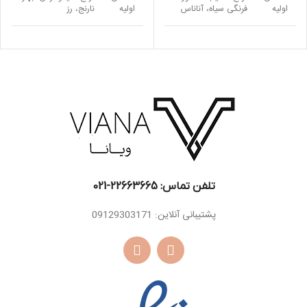
اولیه
فرنگی سیاه، آناناس
اولیه
نارنج، رز
رز ، نعناع هندی ،
اسانس
سدر ، شمعدانی ،
اسانس
یاس، چوب درخت
میانی
سنبل ، سالویا اسکلاریا
میانی
قان
اسانس
دانه تونکا ، مشک ،
اسانس
مشک ، وانیل ، خزه
پایه
کهربا
پایه
درخت بلوط ، عنبر
تلفن تماس: 22663665-021​
پشتیبانی آنلاین: 09129303171