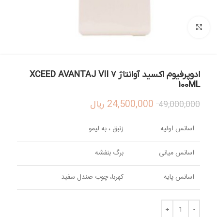
بزرگنمایی تصویر
ادوپرفیوم اکسید آوانتاژ 7 XCEED AVANTAJ VII
100ML
24,500,000
ریال
49,000,000
اسانس اولیه
زنبق ، به لیمو
اسانس میانی
برگ بنفشه
اسانس پایه
کهربا، چوب صندل سفید