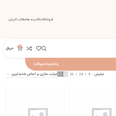
فروشگاه
بلاگ
برند ها
مطالب کاربران
0
0
ریال
زنانه
مردانه
بچگانه
نمایش
9
24
36