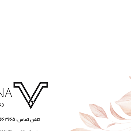
تلفن تماس: 22663665-021​