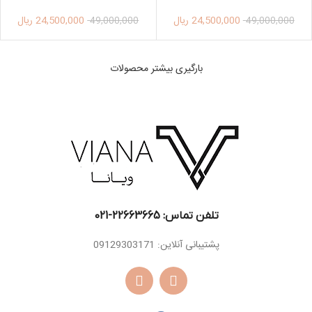
24,500,000
ریال
24,500,000
ریال
49,000,000
49,000,000
بارگیری بیشتر محصولات
تلفن تماس: 22663665-021​
پشتیبانی آنلاین: 09129303171