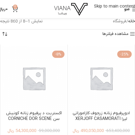
Skip to main content
0
منو
0
ریال
خانه
فروشگاه
نمایش 1–8 از 860 نتیجه
مشاهده فیلترها
-8%
-25%
ادوپرفیوم زنانه زرجوف کازاموراتی
اکستریت د پرفیوم زنانه کونیش
لیرا XERJOFF CASAMORATI
سن CORNICHE DOR SCENE
EXTRAIT DE PARFUM 125ML
LIRA EDP 100ML WOMEN
490,050,000
ریال
54,300,000
ریال
WOMEN
59,000,000
653,400,000