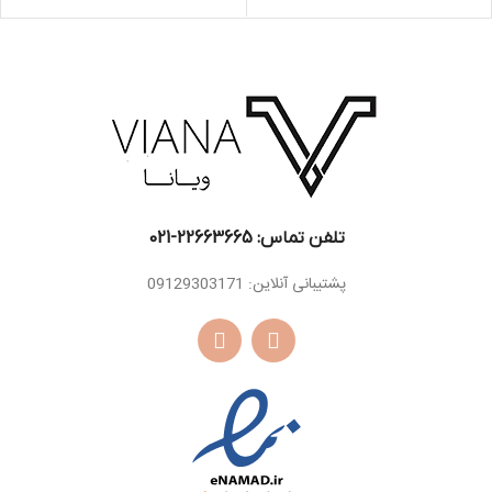
اسانس
اسانس
میوه‌جات
سدر ، یاس
میانی
میانی
اسانس
مشک ، کهربا،
اسانس
مشک ، روایح
پایه
وانیل
پایه
چوبی، عنبر
تلفن تماس: 22663665-021​
پشتیبانی آنلاین: 09129303171