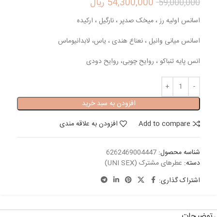
54,300,000
ریال
59,000,000
اسانس اولیه رز ، میخک صدپر ، نارگیل ، ارکیده
اسانس میانی وانیل ، نعناع هندی ، یاس، لابدانیوماس
انس پایه تنباکو ، روایح چوبی، روایح دودی
افزودن به سبد خرید
Add to compare
افزودن به علاقه مندی
شناسه محصول:
6262469004447
دسته:
عطرهای مشترک (UNI SEX)
اشتراک گذاری:
توضیحات