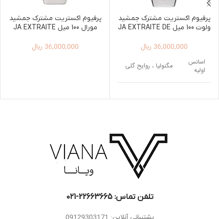
پرفیوم اکستریت مشترک جمشید
پرفیوم اکستریت مشترک جمشید
ولوت 100 میل JA EXTRAITE DE
مورال 100 میل JA EXTRAITE
DE PARFUM MORAL 100ML
PARFUM VELVET 100ML
36,000,000
ریال
36,000,000
ریال
اسانس
مگنولیا ، روایح گلی
اولیه
اسانس
دانه تونکا ، شکلات ،
میانی
دارچین
اسانس
چوب صندل سفید ،
پایه
عود
تلفن تماس: 22663665-021​
پشتیبانی آنلاین: 09129303171