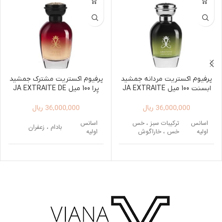
پرفیوم اکستریت مردانه جمشید
پرفیوم اکستریت مشترک جمشید
ابسنت 100 میل JA EXTRAITE
پِرا 100 میل JA EXTRAITE DE
PARFUM PERA 100ML
DE PARFUM ABSINTH 100ML
36,000,000
ریال
36,000,000
ریال
اسانس
ترکیبات سبز ، خس
اسانس
بادام ، زعفران
اولیه
خس ، خاراگوش
اولیه
اسانس
سدر ، یاس
میانی
اسانس
مشک ، روایح
پایه
چوبی، عنبر