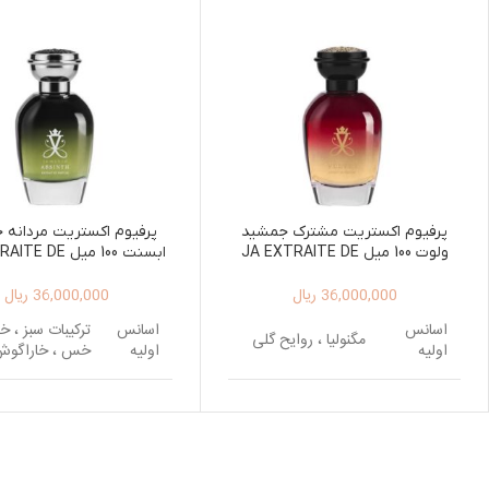
پرفیوم اکستریت مشترک جمشید
پرفیوم اکستریت مردانه 
ولوت 100 میل JA EXTRAITE DE
ابسنت 100 میل DE
FUM ABSINTH 100ML
PARFUM VELVET 100ML
36,000,000
ریال
36,000,000
ریال
اسانس
اسانس
ترکیبات سبز ، 
مگنولیا ، روایح گلی
اولیه
اولیه
خس ، خاراگوش
اسانس
دانه تونکا ، شکلات ،
میانی
دارچین
اسانس
چوب صندل سفید ،