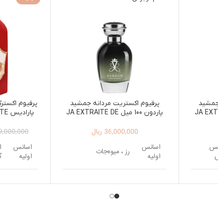
جمشید
پرفیوم اکستریت مردانه جمشید
پرفیوم اکست
JA EXTRAITE 
پاردون 100 میل JA EXTRAITE DE
پارا
 DE PARFUM
PARFUM PARDON 100ML
PAR
36,000,000
ریال
SEX
9,000,000
خس
اسانس
اسانس
ا
رز ، میوه‌جات
اولیه
اولیه
گ
اسانس
کهربا، چرم ، جوز ، گل
اسانس
ز
میانی
یلانگ
میانی
پ
مشک ، وانیل ، نعناع
اسانس
د