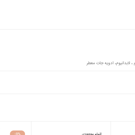
، لابدانیوم، ادویه جات معطر
اتمام موجودی
-8%