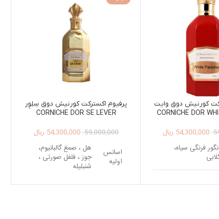
رکت کورنیش دوق وایت
پرفیوم اکسترکت کورنیش دوق سِلِوِر
دیس CORNICHE DOR WHITE
CORNICHE DOR SE LEVER
EXTRAIT DE PARFUM 125ML
PARADISE EXTRAIT
54,300,000
ریال
54,300,000
ریال
UNISEX
125ML UNI
59,000,000
5
نگور فرنگی سیاه،
هل ، صمغ گالبانیوم،
اسانس
لابی
جوز ، فلفل صورتی ،
اولیه
شنبلیله
نبق ، یاس، شکوفه
رتقال
اسانس
نعناع هندی ، چرم ،
میانی
عنبر، عود، آمبروکسان
انه تونکا ، وانیل ،