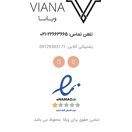
درخت بلوط
تلفن تماس: 22663665-021​
پشتیبانی آنلاین: 09129303171
تمامی حقوق برای ویانا محفوظ می باشد.