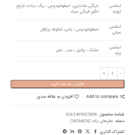
اسانس
نارنگی ماندارین، اسطوخودوس ، برگ درخت نارنج،
اولیه
انگور فرنگی سیاه
اسانس
اسطوخودوس ، یاس، شکوفه پرتقال
میانی
اسانس
مشک ، وانیل ، سدر ، عنبر
پایه
افزودن به سبد خرید
Add to compare
افزودن به علاقه مندی
شناسه محصول:
6262469025886
دسته:
عطرهای زنانه (WOMEN)
اشتراک گذاری: