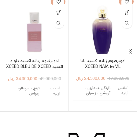
-30%
-50%
ادوپرفیوم زنانه اکسید نایا
ادوپرفیوم زنانه اکسید بلو د
XCEED NAIA 100ML
اکسید XCEED BLEU DE XCEED
Edp 100ml
24,500,000
ریال
34,300,000
ریال
49,000,000
49,000,000
اسانس
نارنگی ماندارین،
اسانس
ترنج ، سرخالو،
اولیه
آویشن ، زعفران
اولیه
ریواس
اسانس
گل یلانگ ، ارکیده ،
اسانس
رز ، گل برف ، گل
میانی
گل سوسن
میانی
صدتومانی
دانه تونکا ، اقاقیای
اسانس
مشک ، وانیل ،
اسانس
برزیلی ، وانیل ، خزه
پایه
کشمران
پایه