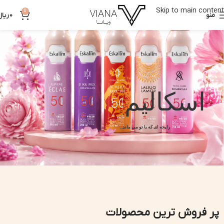
Skip to main content
0
منو
0
ریال
اسکالیم
رایحه ای که با تو می ماند...
پر فروش ترین محصولات