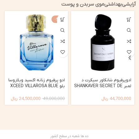
آرایشی
بهداشتی
موی سر
بدن و پوست
-50%
ادوپرفیوم شانکاور سیکرت د
ادو پرفیوم زنانه اکسید ویلاروسا
لمبر SHANKAVER SECRET DE
بلو XCEED VILLAROSA BLUE
EDP FOR WOMEN 100ML
LAMBER 100 ML
44,700,000
ریال
24,500,000
ریال
49,000,000
ده ها شعبه در سطح کشور